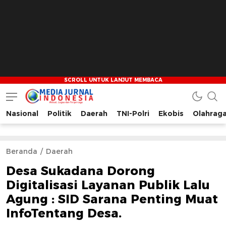
Nasional
Politik
Daerah
TNI-Polri
Ekobis
Olahrag
Media Jurnal Indonesia
Bersama Membangun Indonesia
Beranda
Daerah
Desa Sukadana Dorong
Digitalisasi Layanan Publik Lalu
Agung : SID Sarana Penting Muat
InfoTentang Desa.