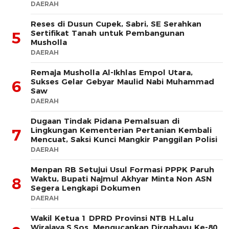
DAERAH
Reses di Dusun Cupek, Sabri, SE Serahkan
Sertifikat Tanah untuk Pembangunan
5
Musholla
DAERAH
Remaja Musholla Al-Ikhlas Empol Utara,
Sukses Gelar Gebyar Maulid Nabi Muhammad
6
Saw
DAERAH
Dugaan Tindak Pidana Pemalsuan di
Lingkungan Kementerian Pertanian Kembali
7
Mencuat, Saksi Kunci Mangkir Panggilan Polisi
DAERAH
Menpan RB Setujui Usul Formasi PPPK Paruh
Waktu, Bupati Najmul Akhyar Minta Non ASN
8
Segera Lengkapi Dokumen
DAERAH
Wakil Ketua 1 DPRD Provinsi NTB H.Lalu
Wirajaya.S.Sos. Mengucapkan Dirgahayu Ke-80