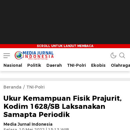
Nasional
Politik
Daerah
TNI-Polri
Ekobis
Olahrag
Media Jurnal Indonesia
Bersama Membangun Indonesia
Beranda
TNI-Polri
Ukur Kemampuan Fisik Prajurit,
Kodim 1628/SB Laksanakan
Samapta Periodik
Media Jurnal Indonesia
Selasa, 10 Mei 2022 | 15:13 WIB