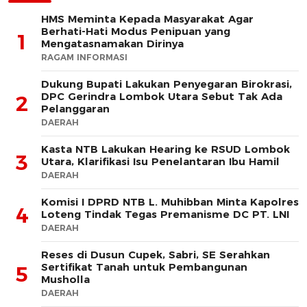
HMS Meminta Kepada Masyarakat Agar
Berhati-Hati Modus Penipuan yang
1
Mengatasnamakan Dirinya
RAGAM INFORMASI
Dukung Bupati Lakukan Penyegaran Birokrasi,
DPC Gerindra Lombok Utara Sebut Tak Ada
2
Pelanggaran
DAERAH
Kasta NTB Lakukan Hearing ke RSUD Lombok
3
Utara, Klarifikasi Isu Penelantaran Ibu Hamil
DAERAH
Komisi I DPRD NTB L. Muhibban Minta Kapolres
4
Loteng Tindak Tegas Premanisme DC PT. LNI
DAERAH
Reses di Dusun Cupek, Sabri, SE Serahkan
Sertifikat Tanah untuk Pembangunan
5
Musholla
DAERAH