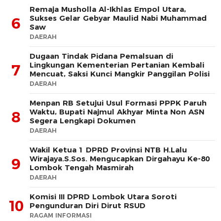
Remaja Musholla Al-Ikhlas Empol Utara,
Sukses Gelar Gebyar Maulid Nabi Muhammad
6
Saw
DAERAH
Dugaan Tindak Pidana Pemalsuan di
Lingkungan Kementerian Pertanian Kembali
7
Mencuat, Saksi Kunci Mangkir Panggilan Polisi
DAERAH
Menpan RB Setujui Usul Formasi PPPK Paruh
Waktu, Bupati Najmul Akhyar Minta Non ASN
8
Segera Lengkapi Dokumen
DAERAH
Wakil Ketua 1 DPRD Provinsi NTB H.Lalu
Wirajaya.S.Sos. Mengucapkan Dirgahayu Ke-80
9
Lombok Tengah Masmirah
DAERAH
Komisi III DPRD Lombok Utara Soroti
10
Pengunduran Diri Dirut RSUD
RAGAM INFORMASI