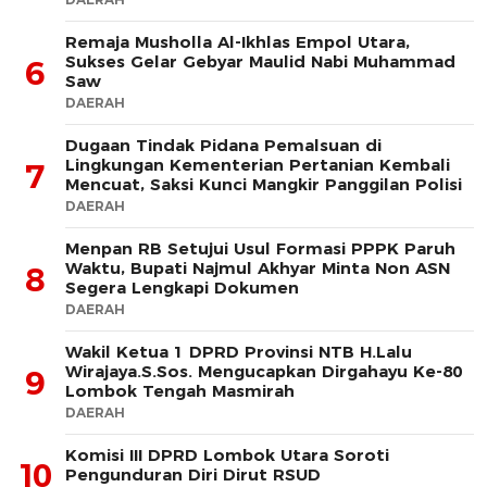
Remaja Musholla Al-Ikhlas Empol Utara,
Sukses Gelar Gebyar Maulid Nabi Muhammad
6
Saw
DAERAH
Dugaan Tindak Pidana Pemalsuan di
Lingkungan Kementerian Pertanian Kembali
7
Mencuat, Saksi Kunci Mangkir Panggilan Polisi
DAERAH
Menpan RB Setujui Usul Formasi PPPK Paruh
Waktu, Bupati Najmul Akhyar Minta Non ASN
8
Segera Lengkapi Dokumen
DAERAH
Wakil Ketua 1 DPRD Provinsi NTB H.Lalu
Wirajaya.S.Sos. Mengucapkan Dirgahayu Ke-80
9
Lombok Tengah Masmirah
DAERAH
Komisi III DPRD Lombok Utara Soroti
10
Pengunduran Diri Dirut RSUD