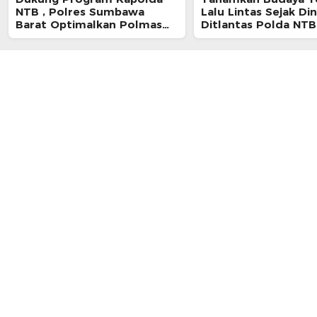
NTB , Polres Sumbawa
Lalu Lintas Sejak Din
Barat Optimalkan Polmas
Ditlantas Polda NTB
dan Pendekatan Humanis di
Pelajar SMPN 1 Ger
Masyarakat