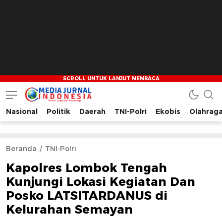
Nasional
Politik
Daerah
TNI-Polri
Ekobis
Olahrag
Media Jurnal Indonesia
Bersama Membangun Indonesia
Beranda
TNI-Polri
Kapolres Lombok Tengah
Kunjungi Lokasi Kegiatan Dan
Posko LATSITARDANUS di
Kelurahan Semayan