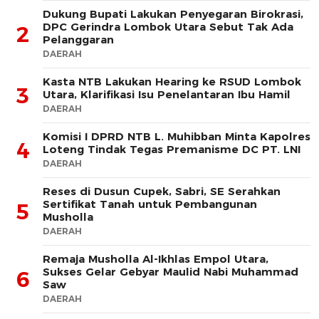
Dukung Bupati Lakukan Penyegaran Birokrasi,
DPC Gerindra Lombok Utara Sebut Tak Ada
2
Pelanggaran
DAERAH
Kasta NTB Lakukan Hearing ke RSUD Lombok
3
Utara, Klarifikasi Isu Penelantaran Ibu Hamil
DAERAH
Komisi I DPRD NTB L. Muhibban Minta Kapolres
4
Loteng Tindak Tegas Premanisme DC PT. LNI
DAERAH
Reses di Dusun Cupek, Sabri, SE Serahkan
Sertifikat Tanah untuk Pembangunan
5
Musholla
DAERAH
Remaja Musholla Al-Ikhlas Empol Utara,
Sukses Gelar Gebyar Maulid Nabi Muhammad
6
Saw
DAERAH