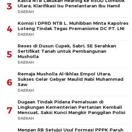
Kasta NTB Lakukan Hearing ke RSUD Lombok
3
Utara, Klarifikasi Isu Penelantaran Ibu Hamil
DAERAH
Komisi I DPRD NTB L. Muhibban Minta Kapolres
4
Loteng Tindak Tegas Premanisme DC PT. LNI
DAERAH
Reses di Dusun Cupek, Sabri, SE Serahkan
Sertifikat Tanah untuk Pembangunan
5
Musholla
DAERAH
Remaja Musholla Al-Ikhlas Empol Utara,
Sukses Gelar Gebyar Maulid Nabi Muhammad
6
Saw
DAERAH
Dugaan Tindak Pidana Pemalsuan di
Lingkungan Kementerian Pertanian Kembali
7
Mencuat, Saksi Kunci Mangkir Panggilan Polisi
DAERAH
Menpan RB Setujui Usul Formasi PPPK Paruh