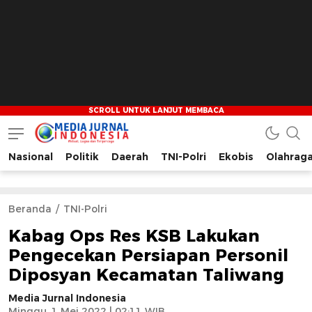
Nasional
Politik
Daerah
TNI-Polri
Ekobis
Olahrag
Media Jurnal Indonesia
Bersama Membangun Indonesia
Beranda
TNI-Polri
Kabag Ops Res KSB Lakukan
Pengecekan Persiapan Personil
Diposyan Kecamatan Taliwang
Media Jurnal Indonesia
Minggu, 1 Mei 2022 | 02:11 WIB