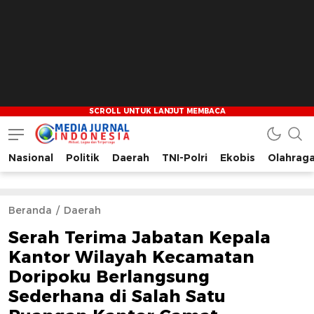
Nasional
Politik
Daerah
TNI-Polri
Ekobis
Olahrag
Media Jurnal Indonesia
Bersama Membangun Indonesia
Beranda
Daerah
Serah Terima Jabatan Kepala
Kantor Wilayah Kecamatan
Doripoku Berlangsung
Sederhana di Salah Satu