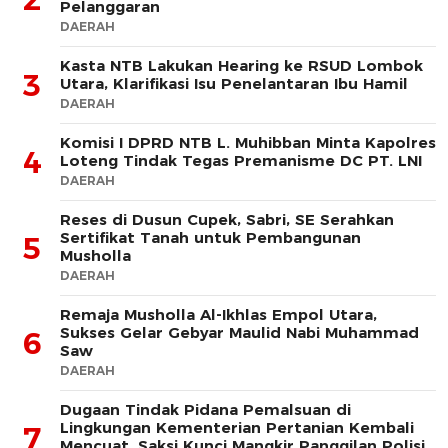
Pelanggaran
DAERAH
Kasta NTB Lakukan Hearing ke RSUD Lombok
3
Utara, Klarifikasi Isu Penelantaran Ibu Hamil
DAERAH
Komisi I DPRD NTB L. Muhibban Minta Kapolres
4
Loteng Tindak Tegas Premanisme DC PT. LNI
DAERAH
Reses di Dusun Cupek, Sabri, SE Serahkan
Sertifikat Tanah untuk Pembangunan
5
Musholla
DAERAH
Remaja Musholla Al-Ikhlas Empol Utara,
Sukses Gelar Gebyar Maulid Nabi Muhammad
6
Saw
DAERAH
Dugaan Tindak Pidana Pemalsuan di
Lingkungan Kementerian Pertanian Kembali
7
Mencuat, Saksi Kunci Mangkir Panggilan Polisi