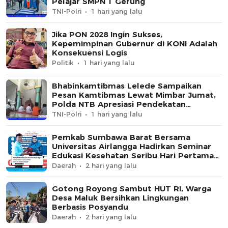
Pelajar SMPN 1 Gerung
TNI-Polri
1 hari yang lalu
Jika PON 2028 Ingin Sukses,
Kepemimpinan Gubernur di KONI Adalah
Konsekuensi Logis
Politik
1 hari yang lalu
Bhabinkamtibmas Lelede Sampaikan
Pesan Kamtibmas Lewat Mimbar Jumat,
Polda NTB Apresiasi Pendekatan
Keagamaan
TNI-Polri
1 hari yang lalu
Pemkab Sumbawa Barat Bersama
Universitas Airlangga Hadirkan Seminar
Edukasi Kesehatan Seribu Hari Pertama
Kehidupan
Daerah
2 hari yang lalu
Gotong Royong Sambut HUT RI, Warga
Desa Maluk Bersihkan Lingkungan
Berbasis Posyandu
Daerah
2 hari yang lalu