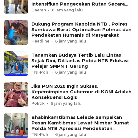
Intensifkan Pengecekan Rutan Secara
Berkala
Daerah
6 jam yang lalu
Dukung Program Kapolda NTB , Polres
Sumbawa Barat Optimalkan Polmas dan
Pendekatan Humanis di Masyarakat
Headline
6 jam yang lalu
Tanamkan Budaya Tertib Lalu Lintas
Sejak Dini, Ditlantas Polda NTB Edukasi
Pelajar SMPN 1 Gerung
TNI-Polri
6 jam yang lalu
Jika PON 2028 Ingin Sukses,
Kepemimpinan Gubernur di KONI Adalah
Konsekuensi Logis
Politik
6 jam yang lalu
Bhabinkamtibmas Lelede Sampaikan
Pesan Kamtibmas Lewat Mimbar Jumat,
Polda NTB Apresiasi Pendekatan
Keagamaan
TNI-Polri
6 jam yang lalu