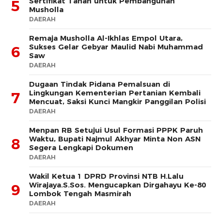
Sertifikat Tanah untuk Pembangunan
5
Musholla
DAERAH
Remaja Musholla Al-Ikhlas Empol Utara,
Sukses Gelar Gebyar Maulid Nabi Muhammad
6
Saw
DAERAH
Dugaan Tindak Pidana Pemalsuan di
Lingkungan Kementerian Pertanian Kembali
7
Mencuat, Saksi Kunci Mangkir Panggilan Polisi
DAERAH
Menpan RB Setujui Usul Formasi PPPK Paruh
Waktu, Bupati Najmul Akhyar Minta Non ASN
8
Segera Lengkapi Dokumen
DAERAH
Wakil Ketua 1 DPRD Provinsi NTB H.Lalu
Wirajaya.S.Sos. Mengucapkan Dirgahayu Ke-80
9
Lombok Tengah Masmirah
DAERAH