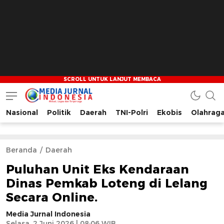
Nasional
Politik
Daerah
TNI-Polri
Ekobis
Olahrag
Media Jurnal Indonesia
Bersama Membangun Indonesia
Beranda
Daerah
Puluhan Unit Eks Kendaraan
Dinas Pemkab Loteng di Lelang
Secara Online.
Media Jurnal Indonesia
Selasa, 2 Juni 2026 | 08:06 WIB