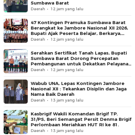
Sumbawa Barat
Daerah
12 jam yang lalu
47 Kontingen Pramuka Sumbawa Barat
Berangkat ke Jambore Nasional XII 2026,
Bupati Ajak Peserta Belajar, Berkarya,
dan Harumkan Nama Daerah
Daerah
12 jam yang lalu
Serahkan Sertifikat Tanah Lapas, Bupati
Sumbawa Barat Dorong Percepatan
Pembangunan untuk Dekatkan Pelayanan
Pemasyarakatan
Daerah
12 jam yang lalu
Wabub UNA, Lepas Kontingen Jambore
Nasional XII : Tekankan Disiplin dan Jaga
Nama Baik Daerah
Daerah
13 jam yang lalu
Kasbrigif Wakili Komandan Brigif TP.
31/PS, Beri Semangat Persit Denma Brigif
Perlombaan Meriahkan HUT RI ke 81.
Daerah
13 jam yang lalu