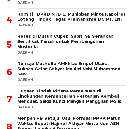
DAERAH
Komisi I DPRD NTB L. Muhibban Minta Kapolres
4
Loteng Tindak Tegas Premanisme DC PT. LNI
DAERAH
Reses di Dusun Cupek, Sabri, SE Serahkan
Sertifikat Tanah untuk Pembangunan
5
Musholla
DAERAH
Remaja Musholla Al-Ikhlas Empol Utara,
Sukses Gelar Gebyar Maulid Nabi Muhammad
6
Saw
DAERAH
Dugaan Tindak Pidana Pemalsuan di
Lingkungan Kementerian Pertanian Kembali
7
Mencuat, Saksi Kunci Mangkir Panggilan Polisi
DAERAH
Menpan RB Setujui Usul Formasi PPPK Paruh
Waktu, Bupati Najmul Akhyar Minta Non ASN
8
Segera Lengkapi Dokumen