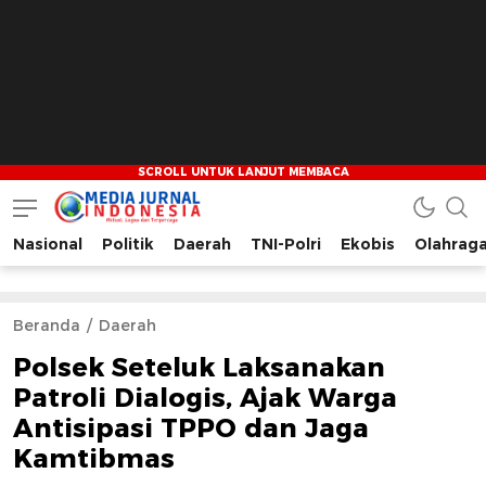
Nasional
Politik
Daerah
TNI-Polri
Ekobis
Olahrag
Media Jurnal Indonesia
Bersama Membangun Indonesia
Beranda
Daerah
Polsek Seteluk Laksanakan
Patroli Dialogis, Ajak Warga
Antisipasi TPPO dan Jaga
Kamtibmas