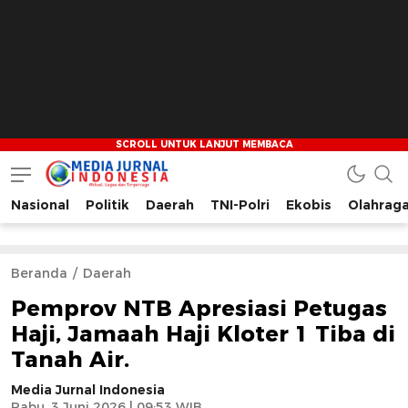
Nasional
Politik
Daerah
TNI-Polri
Ekobis
Olahrag
Media Jurnal Indonesia
Bersama Membangun Indonesia
Beranda
Daerah
Pemprov NTB Apresiasi Petugas
Haji, Jamaah Haji Kloter 1 Tiba di
Tanah Air.
Media Jurnal Indonesia
Rabu, 3 Juni 2026 | 09:53 WIB