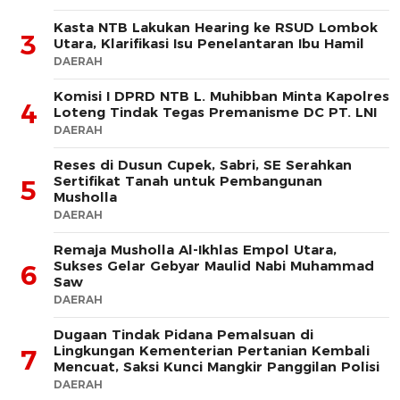
Kasta NTB Lakukan Hearing ke RSUD Lombok
3
Utara, Klarifikasi Isu Penelantaran Ibu Hamil
DAERAH
Komisi I DPRD NTB L. Muhibban Minta Kapolres
4
Loteng Tindak Tegas Premanisme DC PT. LNI
DAERAH
Reses di Dusun Cupek, Sabri, SE Serahkan
Sertifikat Tanah untuk Pembangunan
5
Musholla
DAERAH
Remaja Musholla Al-Ikhlas Empol Utara,
Sukses Gelar Gebyar Maulid Nabi Muhammad
6
Saw
DAERAH
Dugaan Tindak Pidana Pemalsuan di
Lingkungan Kementerian Pertanian Kembali
7
Mencuat, Saksi Kunci Mangkir Panggilan Polisi
DAERAH