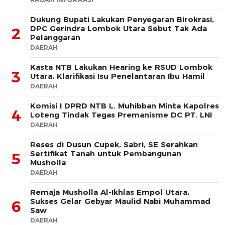
Dukung Bupati Lakukan Penyegaran Birokrasi,
DPC Gerindra Lombok Utara Sebut Tak Ada
2
Pelanggaran
DAERAH
Kasta NTB Lakukan Hearing ke RSUD Lombok
3
Utara, Klarifikasi Isu Penelantaran Ibu Hamil
DAERAH
Komisi I DPRD NTB L. Muhibban Minta Kapolres
4
Loteng Tindak Tegas Premanisme DC PT. LNI
DAERAH
Reses di Dusun Cupek, Sabri, SE Serahkan
Sertifikat Tanah untuk Pembangunan
5
Musholla
DAERAH
Remaja Musholla Al-Ikhlas Empol Utara,
Sukses Gelar Gebyar Maulid Nabi Muhammad
6
Saw
DAERAH