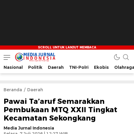
Nasional
Politik
Daerah
TNI-Polri
Ekobis
Olahrag
Media Jurnal Indonesia
Bersama Membangun Indonesia
Beranda
Daerah
Pawai Ta’aruf Semarakkan
Pembukaan MTQ XXII Tingkat
Kecamatan Sekongkang
Media Jurnal Indonesia
Selasa, 7 Juli 2026 | 12:27 WIB