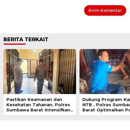
BERITA TERKAIT
Pastikan Keamanan dan
Dukung Program Ka
Kesehatan Tahanan, Polres
NTB , Polres Sumba
Sumbawa Barat Intensifkan
Barat Optimalkan P
Pengecekan Rutan Secara
dan Pendekatan Hum
Berkala
Masyarakat