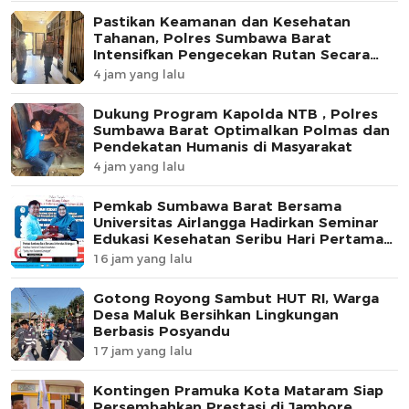
Pastikan Keamanan dan Kesehatan
Tahanan, Polres Sumbawa Barat
Intensifkan Pengecekan Rutan Secara
Berkala
4 jam yang lalu
Dukung Program Kapolda NTB , Polres
Sumbawa Barat Optimalkan Polmas dan
Pendekatan Humanis di Masyarakat
4 jam yang lalu
Pemkab Sumbawa Barat Bersama
Universitas Airlangga Hadirkan Seminar
Edukasi Kesehatan Seribu Hari Pertama
Kehidupan
16 jam yang lalu
Gotong Royong Sambut HUT RI, Warga
Desa Maluk Bersihkan Lingkungan
Berbasis Posyandu
17 jam yang lalu
Kontingen Pramuka Kota Mataram Siap
Persembahkan Prestasi di Jambore