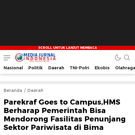
Nasional
Politik
Daerah
TNI-Polri
Ekobis
Olahrag
Media Jurnal Indonesia
Bersama Membangun Indonesia
Beranda
Daerah
Parekraf Goes to Campus,HMS
Berharap Pemerintah Bisa
Mendorong Fasilitas Penunjang
Sektor Pariwisata di Bima