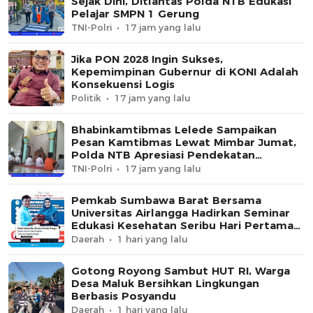
Sejak Dini, Ditlantas Polda NTB Edukasi
Pelajar SMPN 1 Gerung
TNI-Polri
17 jam yang lalu
Jika PON 2028 Ingin Sukses,
Kepemimpinan Gubernur di KONI Adalah
Konsekuensi Logis
Politik
17 jam yang lalu
Bhabinkamtibmas Lelede Sampaikan
Pesan Kamtibmas Lewat Mimbar Jumat,
Polda NTB Apresiasi Pendekatan
Keagamaan
TNI-Polri
17 jam yang lalu
Pemkab Sumbawa Barat Bersama
Universitas Airlangga Hadirkan Seminar
Edukasi Kesehatan Seribu Hari Pertama
Kehidupan
Daerah
1 hari yang lalu
Gotong Royong Sambut HUT RI, Warga
Desa Maluk Bersihkan Lingkungan
Berbasis Posyandu
Daerah
1 hari yang lalu