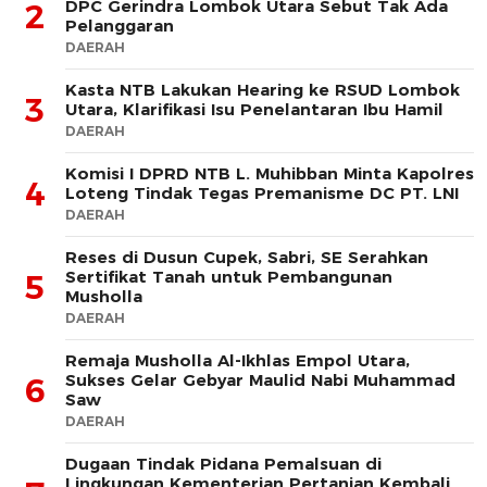
DPC Gerindra Lombok Utara Sebut Tak Ada
2
Pelanggaran
DAERAH
Kasta NTB Lakukan Hearing ke RSUD Lombok
3
Utara, Klarifikasi Isu Penelantaran Ibu Hamil
DAERAH
Komisi I DPRD NTB L. Muhibban Minta Kapolres
4
Loteng Tindak Tegas Premanisme DC PT. LNI
DAERAH
Reses di Dusun Cupek, Sabri, SE Serahkan
Sertifikat Tanah untuk Pembangunan
5
Musholla
DAERAH
Remaja Musholla Al-Ikhlas Empol Utara,
Sukses Gelar Gebyar Maulid Nabi Muhammad
6
Saw
DAERAH
Dugaan Tindak Pidana Pemalsuan di
Lingkungan Kementerian Pertanian Kembali