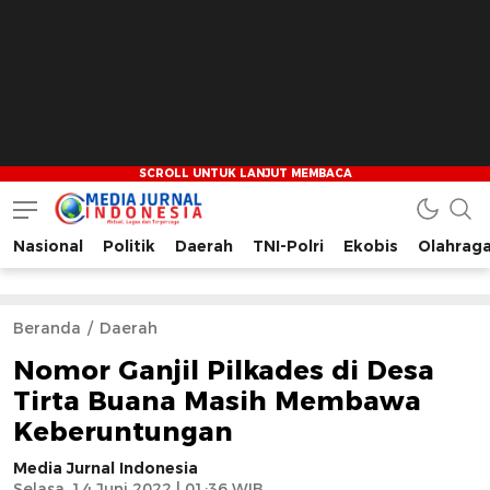
Nasional
Politik
Daerah
TNI-Polri
Ekobis
Olahrag
Media Jurnal Indonesia
Bersama Membangun Indonesia
Beranda
Daerah
Nomor Ganjil Pilkades di Desa
Tirta Buana Masih Membawa
Keberuntungan
Media Jurnal Indonesia
Selasa, 14 Juni 2022 | 01:36 WIB