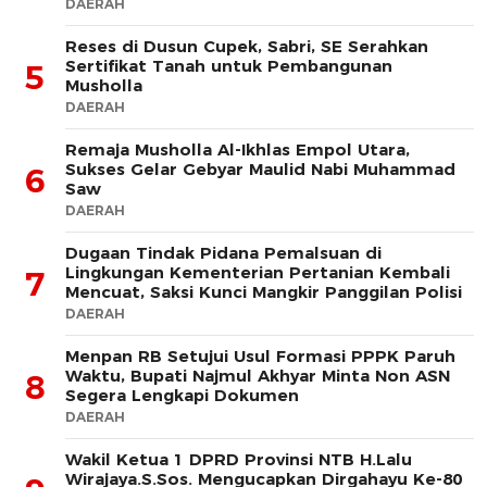
DAERAH
Reses di Dusun Cupek, Sabri, SE Serahkan
Sertifikat Tanah untuk Pembangunan
5
Musholla
DAERAH
Remaja Musholla Al-Ikhlas Empol Utara,
Sukses Gelar Gebyar Maulid Nabi Muhammad
6
Saw
DAERAH
Dugaan Tindak Pidana Pemalsuan di
Lingkungan Kementerian Pertanian Kembali
7
Mencuat, Saksi Kunci Mangkir Panggilan Polisi
DAERAH
Menpan RB Setujui Usul Formasi PPPK Paruh
Waktu, Bupati Najmul Akhyar Minta Non ASN
8
Segera Lengkapi Dokumen
DAERAH
Wakil Ketua 1 DPRD Provinsi NTB H.Lalu
Wirajaya.S.Sos. Mengucapkan Dirgahayu Ke-80