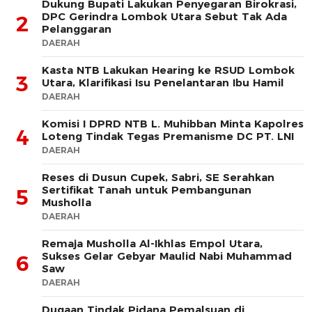
Dukung Bupati Lakukan Penyegaran Birokrasi,
DPC Gerindra Lombok Utara Sebut Tak Ada
2
Pelanggaran
DAERAH
Kasta NTB Lakukan Hearing ke RSUD Lombok
3
Utara, Klarifikasi Isu Penelantaran Ibu Hamil
DAERAH
Komisi I DPRD NTB L. Muhibban Minta Kapolres
4
Loteng Tindak Tegas Premanisme DC PT. LNI
DAERAH
Reses di Dusun Cupek, Sabri, SE Serahkan
Sertifikat Tanah untuk Pembangunan
5
Musholla
DAERAH
Remaja Musholla Al-Ikhlas Empol Utara,
Sukses Gelar Gebyar Maulid Nabi Muhammad
6
Saw
DAERAH
Dugaan Tindak Pidana Pemalsuan di