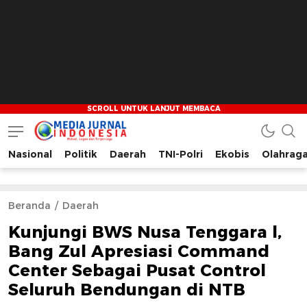
Nasional
Politik
Daerah
TNI-Polri
Ekobis
Olahrag
Media Jurnal Indonesia
Bersama Membangun Indonesia
Beranda
Daerah
Kunjungi BWS Nusa Tenggara l,
Bang Zul Apresiasi Command
Center Sebagai Pusat Control
Seluruh Bendungan di NTB