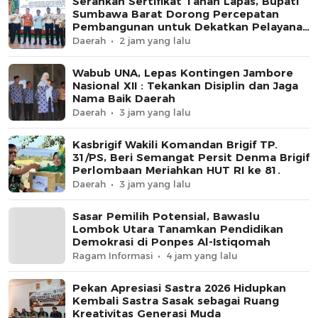
Serahkan Sertifikat Tanah Lapas, Bupati
Sumbawa Barat Dorong Percepatan
Pembangunan untuk Dekatkan Pelayanan
Pemasyarakatan
Daerah
2 jam yang lalu
Wabub UNA, Lepas Kontingen Jambore
Nasional XII : Tekankan Disiplin dan Jaga
Nama Baik Daerah
Daerah
3 jam yang lalu
Kasbrigif Wakili Komandan Brigif TP.
31/PS, Beri Semangat Persit Denma Brigif
Perlombaan Meriahkan HUT RI ke 81.
Daerah
3 jam yang lalu
Sasar Pemilih Potensial, Bawaslu
Lombok Utara Tanamkan Pendidikan
Demokrasi di Ponpes Al-Istiqomah
Ragam Informasi
4 jam yang lalu
Pekan Apresiasi Sastra 2026 Hidupkan
Kembali Sastra Sasak sebagai Ruang
Kreativitas Generasi Muda