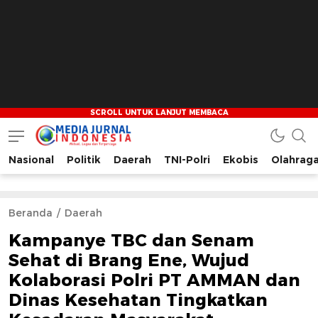
Nasional
Politik
Daerah
TNI-Polri
Ekobis
Olahrag
Media Jurnal Indonesia
Bersama Membangun Indonesia
Beranda
Daerah
Kampanye TBC dan Senam
Sehat di Brang Ene, Wujud
Kolaborasi Polri PT AMMAN dan
Dinas Kesehatan Tingkatkan