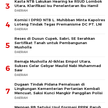
Kasta NTB Lakukan Hearing ke RSUD Lombok
3
Utara, Klarifikasi Isu Penelantaran Ibu Hamil
DAERAH
Komisi I DPRD NTB L. Muhibban Minta Kapolres
4
Loteng Tindak Tegas Premanisme DC PT. LNI
DAERAH
Reses di Dusun Cupek, Sabri, SE Serahkan
Sertifikat Tanah untuk Pembangunan
5
Musholla
DAERAH
Remaja Musholla Al-Ikhlas Empol Utara,
Sukses Gelar Gebyar Maulid Nabi Muhammad
6
Saw
DAERAH
Dugaan Tindak Pidana Pemalsuan di
Lingkungan Kementerian Pertanian Kembali
7
Mencuat, Saksi Kunci Mangkir Panggilan Polisi
DAERAH
Menpan RB Setujui Usul Formasi PPPK Paruh