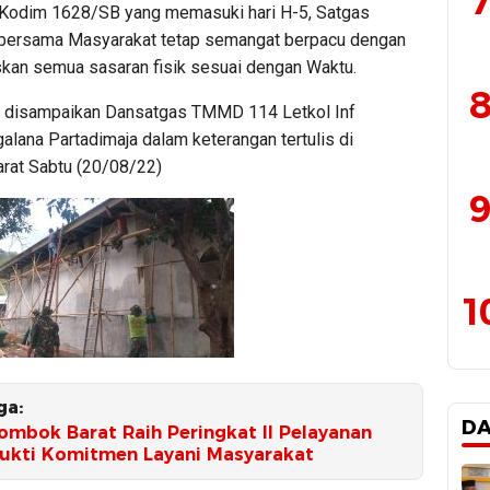
7
Kodim 1628/SB yang memasuki hari H-5, Satgas
ersama Masyarakat tetap semangat berpacu dengan
skan semua sasaran fisik sesuai dengan Waktu.
8
t disampaikan Dansatgas TMMD 114 Letkol Inf
alana Partadimaja dalam keterangan tertulis di
at Sabtu (20/08/22)
9
1
ga:
D
ombok Barat Raih Peringkat II Pelayanan
Bukti Komitmen Layani Masyarakat