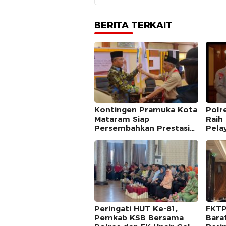
BERITA TERKAIT
Kontingen Pramuka Kota
Polr
Mataram Siap
Raih 
Persembahkan Prestasi
Pela
di Jambore Nasional XII
Komi
Cibubur
Masy
Peringati HUT Ke-81,
FKTP
Pemkab KSB Bersama
Bara