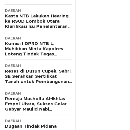
Sebut Tak Ada Pelanggaran
DAERAH
Kasta NTB Lakukan Hearing
ke RSUD Lombok Utara,
Klarifikasi Isu Penelantaran
Ibu Hamil
DAERAH
Komisi I DPRD NTB L.
Muhibban Minta Kapolres
Loteng Tindak Tegas
Premanisme DC PT. LNI
DAERAH
Reses di Dusun Cupek, Sabri,
SE Serahkan Sertifikat
Tanah untuk Pembangunan
Musholla
DAERAH
Remaja Musholla Al-Ikhlas
Empol Utara, Sukses Gelar
Gebyar Maulid Nabi
Muhammad Saw
DAERAH
Dugaan Tindak Pidana