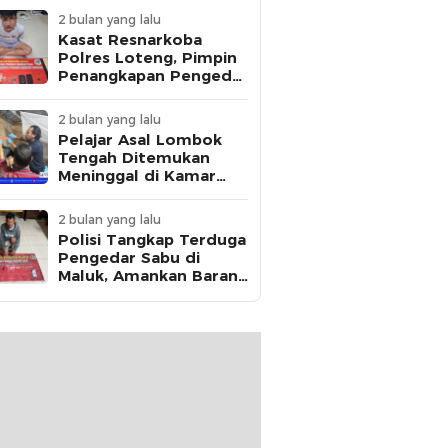
2 bulan yang lalu
Kasat Resnarkoba
Polres Loteng, Pimpin
Penangkapan Pengedar
Ganja Asal Kota
Mataram di Praya
2 bulan yang lalu
Pelajar Asal Lombok
Tengah Ditemukan
Meninggal di Kamar
Kos, Polisi Dalami Jejak
Komunikasi Terakhir
2 bulan yang lalu
Korban
Polisi Tangkap Terduga
Pengedar Sabu di
Maluk, Amankan Barang
Bukti 12,95 Gram