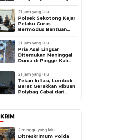
III dari Kapolda NTB
Saat Rakernis
21 jam yang lalu
Biddokkes 2026
Polsek Sekotong Kejar
Pelaku Curas
Bermodus Bantuan
Sembako, Fakta Isu
Penculikan Terungkap
21 jam yang lalu
Pria Asal Lingsar
Ditemukan Meninggal
Dunia di Pinggir Kali
Lembar Saat Mencari
Belut
21 jam yang lalu
Tekan Inflasi, Lombok
Barat Gerakkan Ribuan
Polybag Cabai dari
Sekolah hingga
Masyarakat
KRIM
2 minggu yang lalu
Ditreskrimum Polda