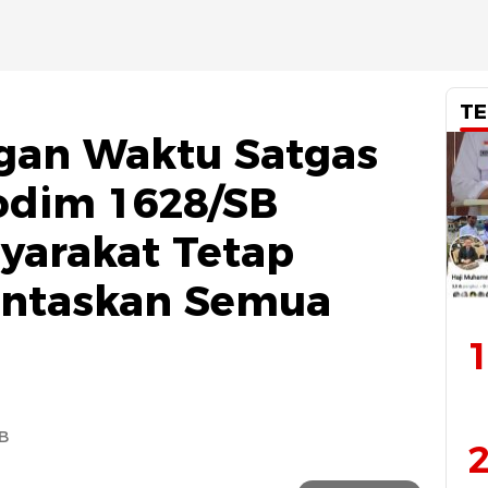
TE
gan Waktu Satgas
dim 1628/SB
yarakat Tetap
ntaskan Semua
ik
1
IB
2