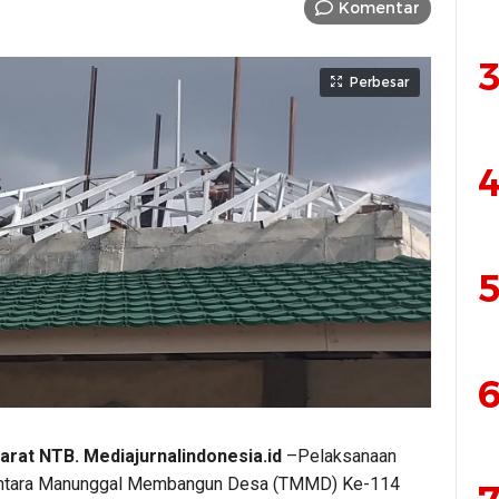
Komentar
3
Perbesar
4
5
6
rat NTB. Mediajurnalindonesia.id
–Pelaksanaan
entara Manunggal Membangun Desa (TMMD) Ke-114