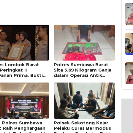
es Lombok Barat
Polres Sumbawa Barat
Peringkat II
Sita 5.69 Kilogram Ganja
yanan Prima, Bukti
dalam Operasi Antik
tmen Layani
Rinjani 2026, Seorang Pria
arakat
Ditangkap
 Polres Sumbawa
Polsek Sekotong Kejar
t Raih Penghargaan
Pelaku Curas Bermodus