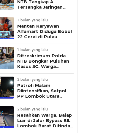
NTB Tangkap 4
Tersangka Jaringan
Pembuat STNK Palsu
1 bulan yang lalu
Mantan Karyawan
Alfamart Diduga Bobol
22 Gerai di Pulau
Lombok, Polisi Ungkap
Modus Pelaku
1 bulan yang lalu
Ditreskrimum Polda
NTB Bongkar Puluhan
Kasus 3C, Warga
Diminta Tingkatkan
Kewaspadaan
2 bulan yang lalu
Patroli Malam
Diintensifkan, Satpol
PP Lombok Utara
Tertibkan Aktivitas
Remaja di Kawasan
2 bulan yang lalu
Kantor Bupati
Resahkan Warga, Balap
Liar di Jalur Bypass BIL
Lombok Barat Ditindak
Polisi