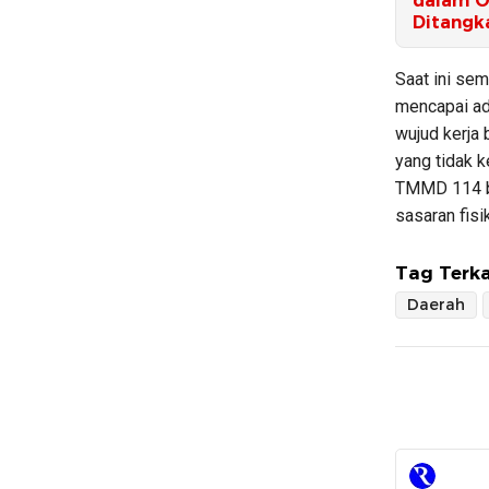
dalam Op
Ditangk
Saat ini sem
mencapai ad
wujud kerja
yang tidak 
TMMD 114 b
sasaran fisi
Tag Terka
Daerah