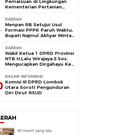
Pemalsuan di Lingkungan
Kementerian Pertanian
Kembali Mencuat, Saksi
Kunci Mangkir Panggilan
DAERAH
Polisi
Menpan RB Setujui Usul
Formasi PPPK Paruh Waktu,
Bupati Najmul Akhyar Minta
Non ASN Segera Lengkapi
Dokumen
DAERAH
Wakil Ketua 1 DPRD Provinsi
NTB H.Lalu Wirajaya.S.Sos.
Mengucapkan Dirgahayu Ke-
80 Lombok Tengah
Masmirah
RAGAM INFORMASI
Komisi III DPRD Lombok
0
Utara Soroti Pengunduran
Diri Dirut RSUD
AERAH
60 menit yang lalu