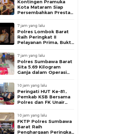
Kontingen Pramuka
Kota Mataram Siap
Persembahkan Prestasi
di Jambore Nasional XII
Cibubur
7 jam yang lalu
Polres Lombok Barat
Raih Peringkat II
Pelayanan Prima, Bukti
Komitmen Layani
Masyarakat
7 jam yang lalu
Polres Sumbawa Barat
Sita 5.69 Kilogram
Ganja dalam Operasi
Antik Rinjani 2026,
Seorang Pria Ditangkap
10 jam yang lalu
Peringati HUT Ke-81,
Pemkab KSB Bersama
Polres dan FK Unair
Gelar Seminar
Kesehatan “1000 Hari
10 jam yang lalu
Pertama Kehidupan”
FKTP Polres Sumbawa
Barat Raih
Penghargaan Peringkat