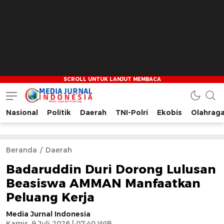
Nasional
Politik
Daerah
TNI-Polri
Ekobis
Olahrag
Media Jurnal Indonesia
Bersama Membangun Indonesia
Beranda
Daerah
Badaruddin Duri Dorong Lulusan
Beasiswa AMMAN Manfaatkan
Peluang Kerja
Media Jurnal Indonesia
Kamis, 9 Juli 2026 | 07:40 WIB