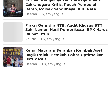
Korban Pengeroyokan Cafe Djembank
Cakranegara Kritis, Pecah Pembuluh
Darah, Polsek Sandubaya Buru Para
Pelaku.
Daerah
6 jam yang lalu
Fraksi Gerindra NTB: Audit Khusus BTT
Sah, Namun Hasil Pemeriksaan BPK Harus
Dilihat Utuh
Politik
16 jam yang lalu
Kejari Mataram Serahkan Kembali Aset
Bagik Polak, Pemkab Lobar Optimalkan
untuk PAD
Daerah
18 jam yang lalu