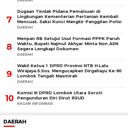
DAERAH
Dugaan Tindak Pidana Pemalsuan di
Lingkungan Kementerian Pertanian Kembali
7
Mencuat, Saksi Kunci Mangkir Panggilan Polisi
DAERAH
Menpan RB Setujui Usul Formasi PPPK Paruh
Waktu, Bupati Najmul Akhyar Minta Non ASN
8
Segera Lengkapi Dokumen
DAERAH
Wakil Ketua 1 DPRD Provinsi NTB H.Lalu
Wirajaya.S.Sos. Mengucapkan Dirgahayu Ke-80
9
Lombok Tengah Masmirah
DAERAH
Komisi III DPRD Lombok Utara Soroti
10
Pengunduran Diri Dirut RSUD
RAGAM INFORMASI
DAERAH