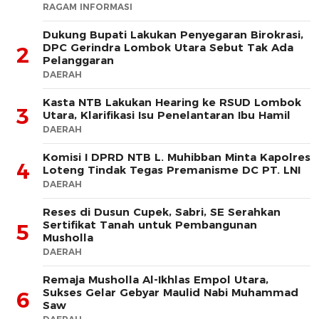
RAGAM INFORMASI
Dukung Bupati Lakukan Penyegaran Birokrasi,
DPC Gerindra Lombok Utara Sebut Tak Ada
2
Pelanggaran
DAERAH
Kasta NTB Lakukan Hearing ke RSUD Lombok
3
Utara, Klarifikasi Isu Penelantaran Ibu Hamil
DAERAH
Komisi I DPRD NTB L. Muhibban Minta Kapolres
4
Loteng Tindak Tegas Premanisme DC PT. LNI
DAERAH
Reses di Dusun Cupek, Sabri, SE Serahkan
Sertifikat Tanah untuk Pembangunan
5
Musholla
DAERAH
Remaja Musholla Al-Ikhlas Empol Utara,
Sukses Gelar Gebyar Maulid Nabi Muhammad
6
Saw