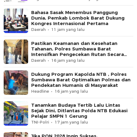
Bahasa Sasak Menembus Panggung
Dunia, Pemkab Lombok Barat Dukung
Kongres Internasional Pertama
Daerah
11 jam yang lalu
Pastikan Keamanan dan Kesehatan
Tahanan, Polres Sumbawa Barat
Intensifkan Pengecekan Rutan Secara
Berkala
Daerah
16 jam yang lalu
Dukung Program Kapolda NTB , Polres
Sumbawa Barat Optimalkan Polmas dan
Pendekatan Humanis di Masyarakat
Headline
16 jam yang lalu
Tanamkan Budaya Tertib Lalu Lintas
Sejak Dini, Ditlantas Polda NTB Edukasi
Pelajar SMPN 1 Gerung
TNI-Polri
17 jam yang lalu
Jika PON 2028 Ingin Sukses,