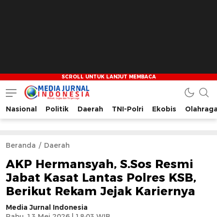
Nasional
Politik
Daerah
TNI-Polri
Ekobis
Olahrag
Media Jurnal Indonesia
Bersama Membangun Indonesia
Beranda
Daerah
AKP Hermansyah, S.Sos Resmi
Jabat Kasat Lantas Polres KSB,
Berikut Rekam Jejak Kariernya
Media Jurnal Indonesia
Rabu, 13 Mei 2026 | 18:03 WIB