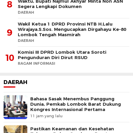
Waktu, Bupati Najmul Akhyar Minta Non ASN
8
Segera Lengkapi Dokumen
DAERAH
Wakil Ketua 1 DPRD Provinsi NTB H.Lalu
Wirajaya.S.Sos. Mengucapkan Dirgahayu Ke-80
9
Lombok Tengah Masmirah
DAERAH
Komisi III DPRD Lombok Utara Soroti
10
Pengunduran Diri Dirut RSUD
RAGAM INFORMASI
DAERAH
Bahasa Sasak Menembus Panggung
Dunia, Pemkab Lombok Barat Dukung
Kongres Internasional Pertama
11 jam yang lalu
Pastikan Keamanan dan Kesehatan