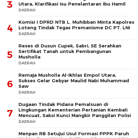
3
Utara, Klarifikasi Isu Penelantaran Ibu Hamil
DAERAH
Komisi I DPRD NTB L. Muhibban Minta Kapolres
4
Loteng Tindak Tegas Premanisme DC PT. LNI
DAERAH
Reses di Dusun Cupek, Sabri, SE Serahkan
Sertifikat Tanah untuk Pembangunan
5
Musholla
DAERAH
Remaja Musholla Al-Ikhlas Empol Utara,
Sukses Gelar Gebyar Maulid Nabi Muhammad
6
Saw
DAERAH
Dugaan Tindak Pidana Pemalsuan di
Lingkungan Kementerian Pertanian Kembali
7
Mencuat, Saksi Kunci Mangkir Panggilan Polisi
DAERAH
Menpan RB Setujui Usul Formasi PPPK Paruh