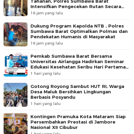
Tahanan, Polres Sumbawa Barat
Intensifkan Pengecekan Rutan Secara
Berkala
16 jam yang lalu
Dukung Program Kapolda NTB , Polres
Sumbawa Barat Optimalkan Polmas dan
Pendekatan Humanis di Masyarakat
16 jam yang lalu
Pemkab Sumbawa Barat Bersama
Universitas Airlangga Hadirkan Seminar
Edukasi Kesehatan Seribu Hari Pertama
Kehidupan
1 hari yang lalu
Gotong Royong Sambut HUT RI, Warga
Desa Maluk Bersihkan Lingkungan
Berbasis Posyandu
1 hari yang lalu
Kontingen Pramuka Kota Mataram Siap
Persembahkan Prestasi di Jambore
Nasional XII Cibubur
1 hari yang lalu