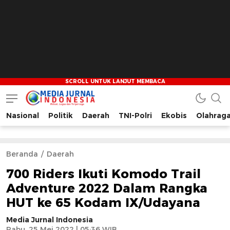
Nasional
Politik
Daerah
TNI-Polri
Ekobis
Olahrag
Media Jurnal Indonesia
Bersama Membangun Indonesia
Beranda
Daerah
700 Riders Ikuti Komodo Trail
Adventure 2022 Dalam Rangka
HUT ke 65 Kodam IX/Udayana
Media Jurnal Indonesia
Rabu, 25 Mei 2022 | 05:36 WIB