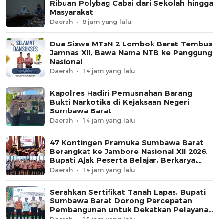
Ribuan Polybag Cabai dari Sekolah hingga
Masyarakat
Daerah
8 jam yang lalu
Dua Siswa MTsN 2 Lombok Barat Tembus
Jamnas XII, Bawa Nama NTB ke Panggung
Nasional
Daerah
14 jam yang lalu
Kapolres Hadiri Pemusnahan Barang
Bukti Narkotika di Kejaksaan Negeri
Sumbawa Barat
Daerah
14 jam yang lalu
47 Kontingen Pramuka Sumbawa Barat
Berangkat ke Jambore Nasional XII 2026,
Bupati Ajak Peserta Belajar, Berkarya,
dan Harumkan Nama Daerah
Daerah
14 jam yang lalu
Serahkan Sertifikat Tanah Lapas, Bupati
Sumbawa Barat Dorong Percepatan
Pembangunan untuk Dekatkan Pelayanan
Pemasyarakatan