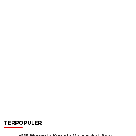
TERPOPULER
HMS Meminta Kepada Masyarakat Agar