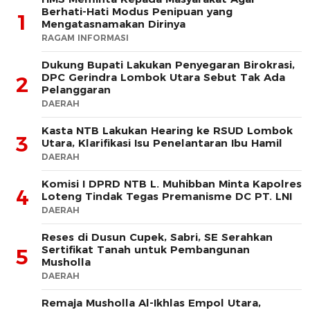
Berhati-Hati Modus Penipuan yang
1
Mengatasnamakan Dirinya
RAGAM INFORMASI
Dukung Bupati Lakukan Penyegaran Birokrasi,
DPC Gerindra Lombok Utara Sebut Tak Ada
2
Pelanggaran
DAERAH
Kasta NTB Lakukan Hearing ke RSUD Lombok
3
Utara, Klarifikasi Isu Penelantaran Ibu Hamil
DAERAH
Komisi I DPRD NTB L. Muhibban Minta Kapolres
4
Loteng Tindak Tegas Premanisme DC PT. LNI
DAERAH
Reses di Dusun Cupek, Sabri, SE Serahkan
Sertifikat Tanah untuk Pembangunan
5
Musholla
DAERAH
Remaja Musholla Al-Ikhlas Empol Utara,