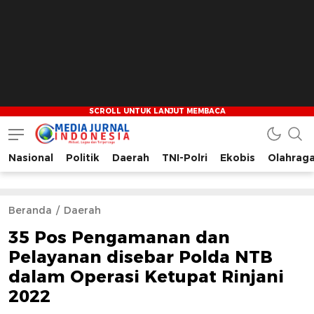
Nasional
Politik
Daerah
TNI-Polri
Ekobis
Olahrag
Media Jurnal Indonesia
Bersama Membangun Indonesia
Beranda
Daerah
35 Pos Pengamanan dan
Pelayanan disebar Polda NTB
dalam Operasi Ketupat Rinjani
2022