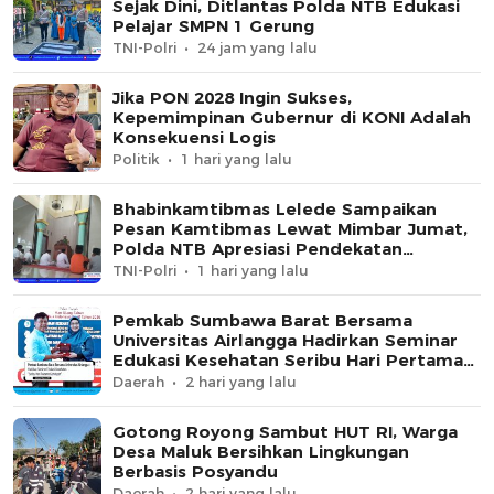
Sejak Dini, Ditlantas Polda NTB Edukasi
Pelajar SMPN 1 Gerung
TNI-Polri
24 jam yang lalu
Jika PON 2028 Ingin Sukses,
Kepemimpinan Gubernur di KONI Adalah
Konsekuensi Logis
Politik
1 hari yang lalu
Bhabinkamtibmas Lelede Sampaikan
Pesan Kamtibmas Lewat Mimbar Jumat,
Polda NTB Apresiasi Pendekatan
Keagamaan
TNI-Polri
1 hari yang lalu
Pemkab Sumbawa Barat Bersama
Universitas Airlangga Hadirkan Seminar
Edukasi Kesehatan Seribu Hari Pertama
Kehidupan
Daerah
2 hari yang lalu
Gotong Royong Sambut HUT RI, Warga
Desa Maluk Bersihkan Lingkungan
Berbasis Posyandu
Daerah
2 hari yang lalu