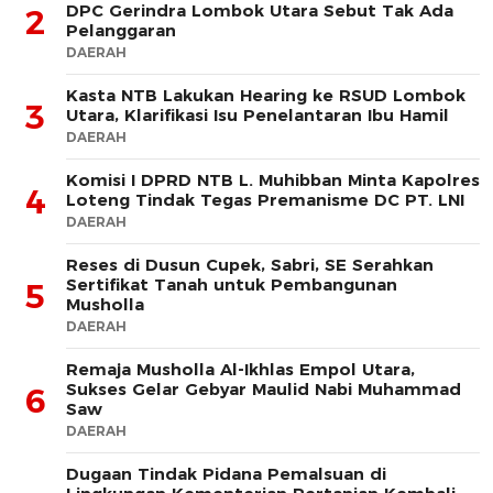
DPC Gerindra Lombok Utara Sebut Tak Ada
2
Pelanggaran
DAERAH
Kasta NTB Lakukan Hearing ke RSUD Lombok
3
Utara, Klarifikasi Isu Penelantaran Ibu Hamil
DAERAH
Komisi I DPRD NTB L. Muhibban Minta Kapolres
4
Loteng Tindak Tegas Premanisme DC PT. LNI
DAERAH
Reses di Dusun Cupek, Sabri, SE Serahkan
Sertifikat Tanah untuk Pembangunan
5
Musholla
DAERAH
Remaja Musholla Al-Ikhlas Empol Utara,
Sukses Gelar Gebyar Maulid Nabi Muhammad
6
Saw
DAERAH
Dugaan Tindak Pidana Pemalsuan di