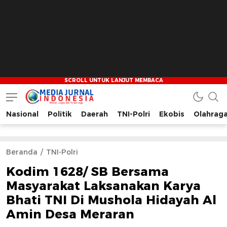
Nasional
Politik
Daerah
TNI-Polri
Ekobis
Olahrag
Media Jurnal Indonesia
Bersama Membangun Indonesia
Beranda
TNI-Polri
Kodim 1628/ SB Bersama
Masyarakat Laksanakan Karya
Bhati TNI Di Mushola Hidayah Al
Amin Desa Meraran