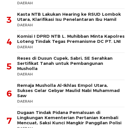
DAERAH
Kasta NTB Lakukan Hearing ke RSUD Lombok
3
Utara, Klarifikasi Isu Penelantaran Ibu Hamil
DAERAH
Komisi I DPRD NTB L. Muhibban Minta Kapolres
4
Loteng Tindak Tegas Premanisme DC PT. LNI
DAERAH
Reses di Dusun Cupek, Sabri, SE Serahkan
Sertifikat Tanah untuk Pembangunan
5
Musholla
DAERAH
Remaja Musholla Al-Ikhlas Empol Utara,
Sukses Gelar Gebyar Maulid Nabi Muhammad
6
Saw
DAERAH
Dugaan Tindak Pidana Pemalsuan di
Lingkungan Kementerian Pertanian Kembali
7
Mencuat, Saksi Kunci Mangkir Panggilan Polisi