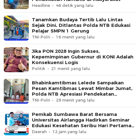
Headline
46 detik yang lalu
Tanamkan Budaya Tertib Lalu Lintas
Sejak Dini, Ditlantas Polda NTB Edukasi
Pelajar SMPN 1 Gerung
TNI-Polri
16 menit yang lalu
Jika PON 2028 Ingin Sukses,
Kepemimpinan Gubernur di KONI Adalah
Konsekuensi Logis
Politik
21 menit yang lalu
Bhabinkamtibmas Lelede Sampaikan
Pesan Kamtibmas Lewat Mimbar Jumat,
Polda NTB Apresiasi Pendekatan
Keagamaan
TNI-Polri
29 menit yang lalu
Pemkab Sumbawa Barat Bersama
Universitas Airlangga Hadirkan Seminar
Edukasi Kesehatan Seribu Hari Pertama
Kehidupan
Daerah
12 jam yang lalu