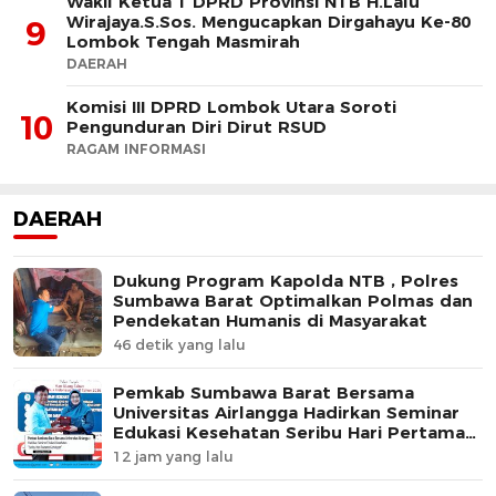
Wakil Ketua 1 DPRD Provinsi NTB H.Lalu
Wirajaya.S.Sos. Mengucapkan Dirgahayu Ke-80
9
Lombok Tengah Masmirah
DAERAH
Komisi III DPRD Lombok Utara Soroti
10
Pengunduran Diri Dirut RSUD
RAGAM INFORMASI
DAERAH
Dukung Program Kapolda NTB , Polres
Sumbawa Barat Optimalkan Polmas dan
Pendekatan Humanis di Masyarakat
46 detik yang lalu
Pemkab Sumbawa Barat Bersama
Universitas Airlangga Hadirkan Seminar
Edukasi Kesehatan Seribu Hari Pertama
Kehidupan
12 jam yang lalu