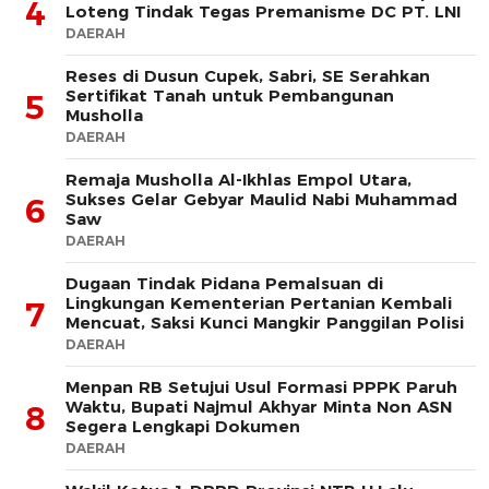
4
Loteng Tindak Tegas Premanisme DC PT. LNI
DAERAH
Reses di Dusun Cupek, Sabri, SE Serahkan
Sertifikat Tanah untuk Pembangunan
5
Musholla
DAERAH
Remaja Musholla Al-Ikhlas Empol Utara,
Sukses Gelar Gebyar Maulid Nabi Muhammad
6
Saw
DAERAH
Dugaan Tindak Pidana Pemalsuan di
Lingkungan Kementerian Pertanian Kembali
7
Mencuat, Saksi Kunci Mangkir Panggilan Polisi
DAERAH
Menpan RB Setujui Usul Formasi PPPK Paruh
Waktu, Bupati Najmul Akhyar Minta Non ASN
8
Segera Lengkapi Dokumen
DAERAH