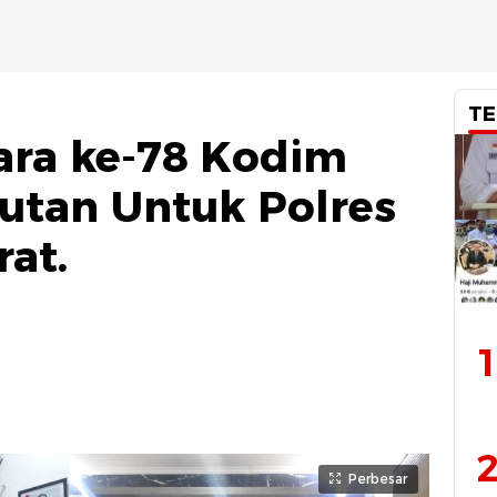
TE
ara ke-78 Kodim
jutan Untuk Polres
at.
1
2
Perbesar