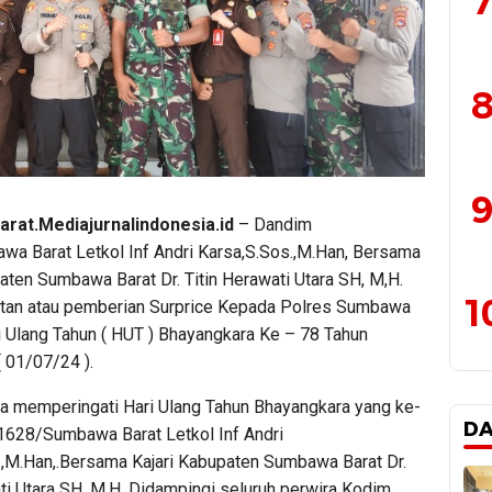
7
8
9
rat.Mediajurnalindonesia.id
– Dandim
a Barat Letkol Inf Andri Karsa,S.Sos.,M.Han, Bersama
aten Sumbawa Barat Dr. Titin Herawati Utara SH, M,H.
1
utan atau pemberian Surprice Kepada Polres Sumbawa
i Ulang Tahun ( HUT ) Bhayangkara Ke – 78 Tahun
 01/07/24 ).
a memperingati Hari Ulang Tahun Bhayangkara yang ke-
D
1628/Sumbawa Barat Letkol Inf Andri
.,M.Han,.Bersama Kajari Kabupaten Sumbawa Barat Dr.
ti Utara SH, M,H. Didampingi seluruh perwira Kodim