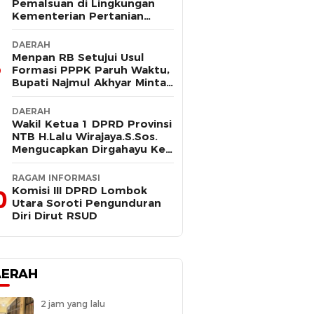
Pemalsuan di Lingkungan
Kementerian Pertanian
Kembali Mencuat, Saksi
Kunci Mangkir Panggilan
DAERAH
Polisi
Menpan RB Setujui Usul
Formasi PPPK Paruh Waktu,
Bupati Najmul Akhyar Minta
Non ASN Segera Lengkapi
Dokumen
DAERAH
Wakil Ketua 1 DPRD Provinsi
NTB H.Lalu Wirajaya.S.Sos.
Mengucapkan Dirgahayu Ke-
80 Lombok Tengah
Masmirah
RAGAM INFORMASI
Komisi III DPRD Lombok
0
Utara Soroti Pengunduran
Diri Dirut RSUD
AERAH
2 jam yang lalu