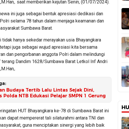
.,M.Han,. saat memberikan kejutan Senin, (01/07/2024).
mewa ini juga sebagai bentuk apresiasi dedikasi dan
Polri selama 78 tahun dalam menjaga keamanan dan
masyarakat Sumbawa Barat.
ni tidak hanya sekedar merayakan usia Bhayangkara
tetapi juga sebagai wujud apresiasi kita bersama
ran dan pengorbanan anggota Polri dalam melindungi
” terang Dandim 1628/Sumbawa Barat Letkol Inf Andri
,M.Han,.
ga:
 Budaya Tertib Lalu Lintas Sejak Dini,
as Polda NTB Edukasi Pelajar SMPN 1 Gerung
HU
peringatan HUT Bhayangkara ke-78 di Sumbawa Barat ini
kan dapat mempererat tali silaturahmi antara TNI dan
masyarakat, guna menciptakan sinergi yang lebih baik