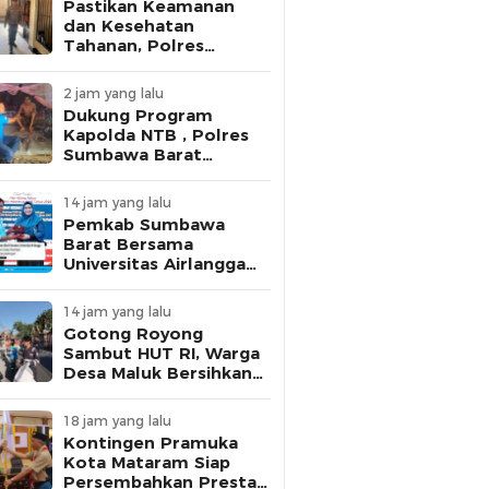
Pastikan Keamanan
dan Kesehatan
Tahanan, Polres
Sumbawa Barat
Intensifkan
2 jam yang lalu
Pengecekan Rutan
Dukung Program
Secara Berkala
Kapolda NTB , Polres
Sumbawa Barat
Optimalkan Polmas
dan Pendekatan
14 jam yang lalu
Humanis di Masyarakat
Pemkab Sumbawa
Barat Bersama
Universitas Airlangga
Hadirkan Seminar
Edukasi Kesehatan
14 jam yang lalu
Seribu Hari Pertama
Gotong Royong
Kehidupan
Sambut HUT RI, Warga
Desa Maluk Bersihkan
Lingkungan Berbasis
Posyandu
18 jam yang lalu
Kontingen Pramuka
Kota Mataram Siap
Persembahkan Prestasi