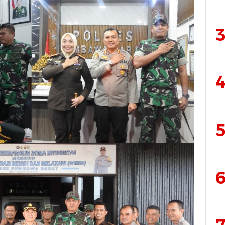
3
4
5
6