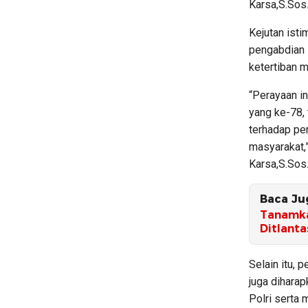
Karsa,S.Sos
Kejutan isti
pengabdian 
ketertiban 
“Perayaan i
yang ke-78, 
terhadap pe
masyarakat,
Karsa,S.Sos.
Baca Ju
Tanamkan
Ditlant
Selain itu, 
juga diharap
Polri serta 