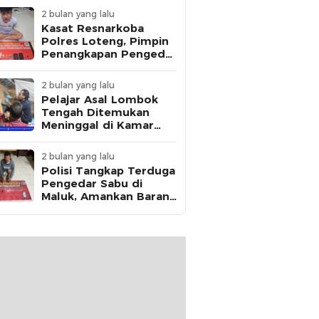
2 bulan yang lalu
Kasat Resnarkoba
Polres Loteng, Pimpin
Penangkapan Pengedar
Ganja Asal Kota
Mataram di Praya
2 bulan yang lalu
Pelajar Asal Lombok
Tengah Ditemukan
Meninggal di Kamar
Kos, Polisi Dalami Jejak
Komunikasi Terakhir
2 bulan yang lalu
Korban
Polisi Tangkap Terduga
Pengedar Sabu di
Maluk, Amankan Barang
Bukti 12,95 Gram