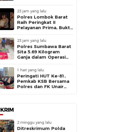
di Jambore Nasional XII
Cibubur
23 jam yang lalu
Polres Lombok Barat
Raih Peringkat II
Pelayanan Prima, Bukti
Komitmen Layani
Masyarakat
23 jam yang lalu
Polres Sumbawa Barat
Sita 5.69 Kilogram
Ganja dalam Operasi
Antik Rinjani 2026,
Seorang Pria Ditangkap
1 hari yang lalu
Peringati HUT Ke-81,
Pemkab KSB Bersama
Polres dan FK Unair
Gelar Seminar
Kesehatan “1000 Hari
Pertama Kehidupan”
KRIM
2 minggu yang lalu
Ditreskrimum Polda