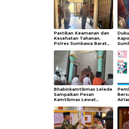
Pastikan Keamanan dan
Duku
Kesehatan Tahanan,
Kapo
Polres Sumbawa Barat
Sumb
Intensifkan Pengecekan
Opti
Rutan Secara Berkala
Pend
Masy
Bhabinkamtibmas Lelede
Pemk
Sampaikan Pesan
Bers
Kamtibmas Lewat
Airl
Mimbar Jumat, Polda
Semi
NTB Apresiasi
Kese
Pendekatan Keagamaan
Pert