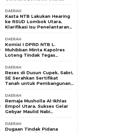
Sebut Tak Ada Pelanggaran
DAERAH
Kasta NTB Lakukan Hearing
ke RSUD Lombok Utara,
Klarifikasi Isu Penelantaran
Ibu Hamil
DAERAH
Komisi I DPRD NTB L.
Muhibban Minta Kapolres
Loteng Tindak Tegas
Premanisme DC PT. LNI
DAERAH
Reses di Dusun Cupek, Sabri,
SE Serahkan Sertifikat
Tanah untuk Pembangunan
Musholla
DAERAH
Remaja Musholla Al-Ikhlas
Empol Utara, Sukses Gelar
Gebyar Maulid Nabi
Muhammad Saw
DAERAH
Dugaan Tindak Pidana