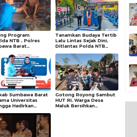
ng Program
Tanamkan Budaya Tertib
lda NTB , Polres
Lalu Lintas Sejak Dini,
awa Barat
Ditlantas Polda NTB
malkan Polmas dan
Edukasi Pelajar SMPN 1
ekatan Humanis di
Gerung
arakat
ab Sumbawa Barat
Gotong Royong Sambut
ama Universitas
HUT RI, Warga Desa
angga Hadirkan
Maluk Bersihkan
nar Edukasi
Lingkungan Berbasis
hatan Seribu Hari
Posyandu
ama Kehidupan