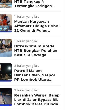
NTB Tangkap 4
Tersangka Jaringan
Pembuat STNK Palsu
1 bulan yang lalu
Mantan Karyawan
Alfamart Diduga Bobol
22 Gerai di Pulau
Lombok, Polisi Ungkap
Modus Pelaku
1 bulan yang lalu
Ditreskrimum Polda
NTB Bongkar Puluhan
Kasus 3C, Warga
Diminta Tingkatkan
Kewaspadaan
2 bulan yang lalu
Patroli Malam
Diintensifkan, Satpol
PP Lombok Utara
Tertibkan Aktivitas
Remaja di Kawasan
2 bulan yang lalu
Kantor Bupati
Resahkan Warga, Balap
Liar di Jalur Bypass BIL
Lombok Barat Ditindak
Polisi