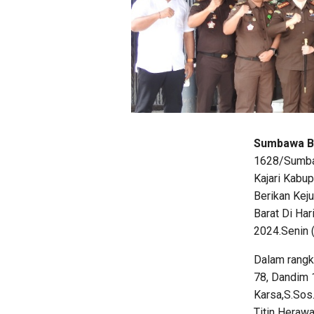
Sumbawa Ba
1628/Sumbaw
Kajari Kabup
Berikan Kej
Barat Di Har
2024.Senin (
Dalam rangk
78, Dandim 
Karsa,S.Sos
Titin Herawa