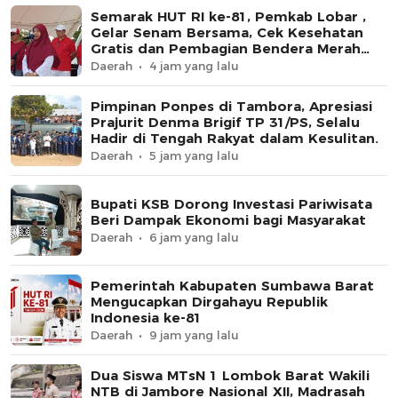
Semarak HUT RI ke-81, Pemkab Lobar ,
Gelar Senam Bersama, Cek Kesehatan
Gratis dan Pembagian Bendera Merah
Putih
Daerah
4 jam yang lalu
Pimpinan Ponpes di Tambora, Apresiasi
Prajurit Denma Brigif TP 31/PS, Selalu
Hadir di Tengah Rakyat dalam Kesulitan.
Daerah
5 jam yang lalu
Bupati KSB Dorong Investasi Pariwisata
Beri Dampak Ekonomi bagi Masyarakat
Daerah
6 jam yang lalu
Pemerintah Kabupaten Sumbawa Barat
Mengucapkan Dirgahayu Republik
Indonesia ke-81
Daerah
9 jam yang lalu
Dua Siswa MTsN 1 Lombok Barat Wakili
NTB di Jambore Nasional XII, Madrasah