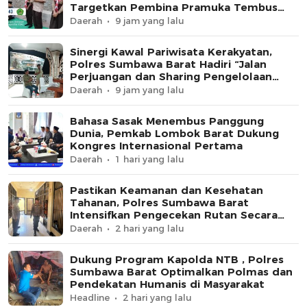
Targetkan Pembina Pramuka Tembus
Tingkat Nasional
Daerah
9 jam yang lalu
Sinergi Kawal Pariwisata Kerakyatan,
Polres Sumbawa Barat Hadiri “Jalan
Perjuangan dan Sharing Pengelolaan
Pariwisata Bendungan Tiu Suntuk”
Daerah
9 jam yang lalu
Bahasa Sasak Menembus Panggung
Dunia, Pemkab Lombok Barat Dukung
Kongres Internasional Pertama
Daerah
1 hari yang lalu
Pastikan Keamanan dan Kesehatan
Tahanan, Polres Sumbawa Barat
Intensifkan Pengecekan Rutan Secara
Berkala
Daerah
2 hari yang lalu
Dukung Program Kapolda NTB , Polres
Sumbawa Barat Optimalkan Polmas dan
Pendekatan Humanis di Masyarakat
Headline
2 hari yang lalu