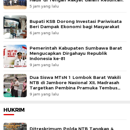
5 jam yang lalu
Bupati KSB Dorong Investasi Pariwisata
Beri Dampak Ekonomi bagi Masyarakat
6 jam yang lalu
Pemerintah Kabupaten Sumbawa Barat
Mengucapkan Dirgahayu Republik
Indonesia ke-81
9 jam yang lalu
Dua Siswa MTsN 1 Lombok Barat Wakili
NTB di Jambore Nasional XII, Madrasah
Targetkan Pembina Pramuka Tembus
Tingkat Nasional
9 jam yang lalu
HUKRIM
Ditreskrimum Polda NTB Tangkap 4