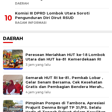
DAERAH
Komisi III DPRD Lombok Utara Soroti
10
Pengunduran Diri Dirut RSUD
RAGAM INFORMASI
DAERAH
Peresean Meriahkan HUT ke-18 Lombok
Utara dan HUT ke-81 Kemerdekaan RI
3 jam yang lalu
Semarak HUT RI ke-81, Pemkab Lobar ,
Gelar Senam Bersama, Cek Kesehatan
Gratis dan Pembagian Bendera Merah
Putih
4 jam yang lalu
Pimpinan Ponpes di Tambora, Apresiasi
Prajurit Denma Brigif TP 31/PS, Selalu
Hadir di Tengah Rakyat dalam Kesulitan.