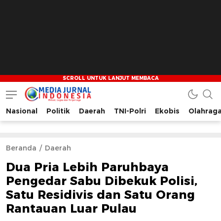
Nasional
Politik
Daerah
TNI-Polri
Ekobis
Olahrag
Media Jurnal Indonesia
Bersama Membangun Indonesia
Beranda
Daerah
Dua Pria Lebih Paruhbaya
Pengedar Sabu Dibekuk Polisi,
Satu Residivis dan Satu Orang
Rantauan Luar Pulau