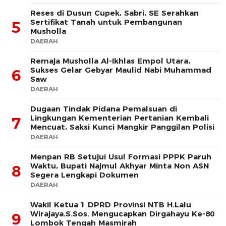
Reses di Dusun Cupek, Sabri, SE Serahkan
Sertifikat Tanah untuk Pembangunan
5
Musholla
DAERAH
Remaja Musholla Al-Ikhlas Empol Utara,
Sukses Gelar Gebyar Maulid Nabi Muhammad
6
Saw
DAERAH
Dugaan Tindak Pidana Pemalsuan di
Lingkungan Kementerian Pertanian Kembali
7
Mencuat, Saksi Kunci Mangkir Panggilan Polisi
DAERAH
Menpan RB Setujui Usul Formasi PPPK Paruh
Waktu, Bupati Najmul Akhyar Minta Non ASN
8
Segera Lengkapi Dokumen
DAERAH
Wakil Ketua 1 DPRD Provinsi NTB H.Lalu
Wirajaya.S.Sos. Mengucapkan Dirgahayu Ke-80
9
Lombok Tengah Masmirah