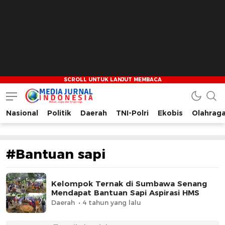
Nasional
Politik
Daerah
TNI-Polri
Ekobis
Olahrag
Media Jurnal Indonesia
Bersama Membangun Indonesia
#Bantuan sapi
Kelompok Ternak di Sumbawa Senang
Mendapat Bantuan Sapi Aspirasi HMS
Daerah
4 tahun yang lalu