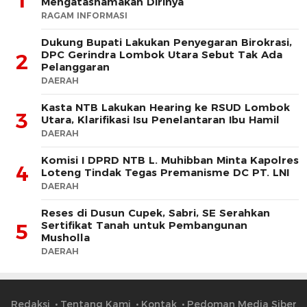
1
Mengatasnamakan Dirinya
RAGAM INFORMASI
Dukung Bupati Lakukan Penyegaran Birokrasi,
DPC Gerindra Lombok Utara Sebut Tak Ada
2
Pelanggaran
DAERAH
Kasta NTB Lakukan Hearing ke RSUD Lombok
3
Utara, Klarifikasi Isu Penelantaran Ibu Hamil
DAERAH
Komisi I DPRD NTB L. Muhibban Minta Kapolres
4
Loteng Tindak Tegas Premanisme DC PT. LNI
DAERAH
Reses di Dusun Cupek, Sabri, SE Serahkan
Sertifikat Tanah untuk Pembangunan
5
Musholla
DAERAH
Redaksi
Tentang Kami
Kontak
Pedoman Media Siber