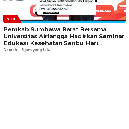
NTB
Pemkab Sumbawa Barat Bersama
Universitas Airlangga Hadirkan Seminar
Edukasi Kesehatan Seribu Hari
Pertama Kehidupan
Daerah
6 jam yang lalu