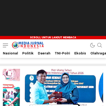
Nasional
Politik
Daerah
TNI-Polri
Ekobis
Olahrag
Media Jurnal Indonesia
Bersama Membangun Indonesia