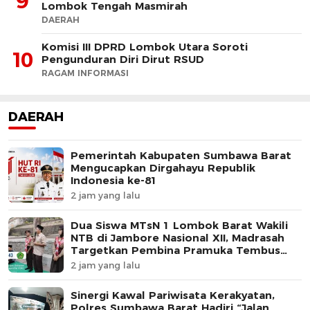
9
Lombok Tengah Masmirah
DAERAH
Komisi III DPRD Lombok Utara Soroti
10
Pengunduran Diri Dirut RSUD
RAGAM INFORMASI
DAERAH
Pemerintah Kabupaten Sumbawa Barat
Mengucapkan Dirgahayu Republik
Indonesia ke-81
2 jam yang lalu
Dua Siswa MTsN 1 Lombok Barat Wakili
NTB di Jambore Nasional XII, Madrasah
Targetkan Pembina Pramuka Tembus
Tingkat Nasional
2 jam yang lalu
Sinergi Kawal Pariwisata Kerakyatan,
Polres Sumbawa Barat Hadiri “Jalan