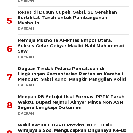
DAERAH
Reses di Dusun Cupek, Sabri, SE Serahkan
Sertifikat Tanah untuk Pembangunan
5
Musholla
DAERAH
Remaja Musholla Al-Ikhlas Empol Utara,
Sukses Gelar Gebyar Maulid Nabi Muhammad
6
Saw
DAERAH
Dugaan Tindak Pidana Pemalsuan di
Lingkungan Kementerian Pertanian Kembali
7
Mencuat, Saksi Kunci Mangkir Panggilan Polisi
DAERAH
Menpan RB Setujui Usul Formasi PPPK Paruh
Waktu, Bupati Najmul Akhyar Minta Non ASN
8
Segera Lengkapi Dokumen
DAERAH
Wakil Ketua 1 DPRD Provinsi NTB H.Lalu
Wirajaya.S.Sos. Mengucapkan Dirgahayu Ke-80