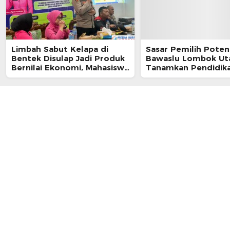
Limbah Sabut Kelapa di
Sasar Pemilih Potens
Bentek Disulap Jadi Produk
Bawaslu Lombok Ut
Bernilai Ekonomi, Mahasiswa
Tanamkan Pendidik
KKN Gandeng Warga
Demokrasi di Ponpes
Kembangkan UMKM
Istiqomah