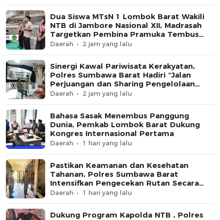
Dua Siswa MTsN 1 Lombok Barat Wakili
NTB di Jambore Nasional XII, Madrasah
Targetkan Pembina Pramuka Tembus
Tingkat Nasional
Daerah
2 jam yang lalu
Sinergi Kawal Pariwisata Kerakyatan,
Polres Sumbawa Barat Hadiri “Jalan
Perjuangan dan Sharing Pengelolaan
Pariwisata Bendungan Tiu Suntuk”
Daerah
2 jam yang lalu
Bahasa Sasak Menembus Panggung
Dunia, Pemkab Lombok Barat Dukung
Kongres Internasional Pertama
Daerah
1 hari yang lalu
Pastikan Keamanan dan Kesehatan
Tahanan, Polres Sumbawa Barat
Intensifkan Pengecekan Rutan Secara
Berkala
Daerah
1 hari yang lalu
Dukung Program Kapolda NTB , Polres